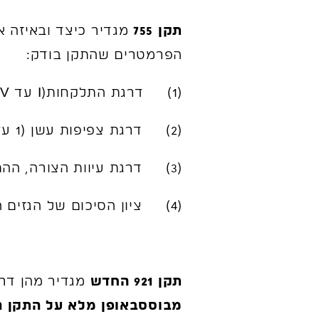
תקן 755
מגדיר כיצד ובאיזה 
הפרמטרים שהתקן בודק:
(1) דרגת התלקחות(I עד IV, כאשר I מציין חומר מתלקח בקלות ו IV מציין חומר שאינו מתלקח כלל)
(2) דרגת צפיפות עשן (1 עד 4, כאשר 1 חומר שפולט הרבה עשן ו-4 חומר שאינו פולט עשן)
(3) דרגת עיוות הצורה, ההתפרקות והטפטוף (1 עד 4, כאשר 1 חומר מתפרק ו-4 חומר שאינו מתעוות)
(4) ציון הסיכום של הגזים הרעילים.
תקן 921 החדש
מגדיר מהן דרי
מבוססבאופן מלא על התקן האמריקא