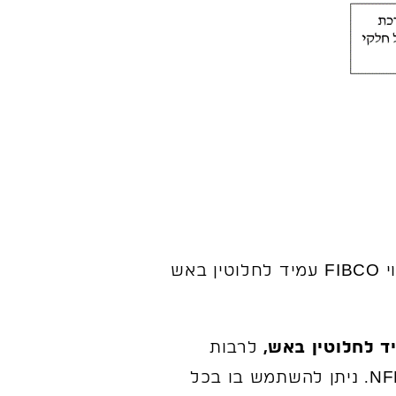
מרבית החיפויים שצוינו כ"דליקים" למעלה לא עומדים בדרישות התקן החדש. חיפוי FIBCO עמיד לחלוטין באש
לרבות
תעודות ובדיקות ממכון התקנים הישראלי וכן מכון התקנים האמריקאי לתקן NFPA285. ניתן להשתמש בו בכל