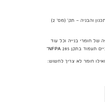
גם תקנות התכנון והבניה מתבססות על התקן האמריקאי במלואם (לינק לתקנות התכנון והבניה – תק' (מס' 2)
פי תקן ישראל ת"י 921 – תגובות בשריפה של חומרי בנייה וכל עוד
וד בתקן 285 NFPA"
אילו חומר לא צריך לחשוש: