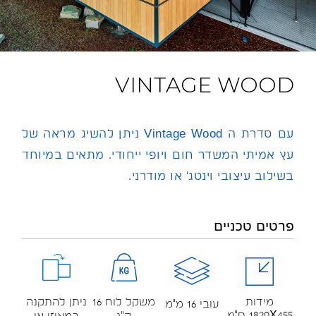
VINTAGE WOOD
עם סדרת ה Vintage Wood ניתן להשיג מראה של
עץ אמיתי המשדר חום ויופי ייחודי. מתאים במיוחד
בשילוב עיצובי וינטג' או מודרני.
פרטים טכניים
משקל לוח 16
ניתן להתקנה
מידות
עובי 16 מ"מ
1820X455 ס"מ
ק"ג
במאוזן או